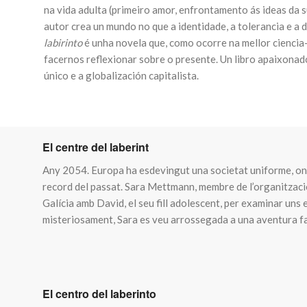
na vida adulta (primeiro amor, enfrontamento ás ideas da s
autor crea un mundo no que a identidade, a tolerancia e a 
labirinto
é unha novela que, como ocorre na mellor ciencia-
facernos reflexionar sobre o presente. Un libro apaixona
único e a globalización capitalista.
El centre del laberint
1
Any 2054. Europa ha esdevingut una societat uniforme, on la
record del passat. Sara Mettmann, membre de l’organització
Galícia amb David, el seu fill adolescent, per examinar un
misteriosament, Sara es veu arrossegada a una aventura fas
El centro del laberinto