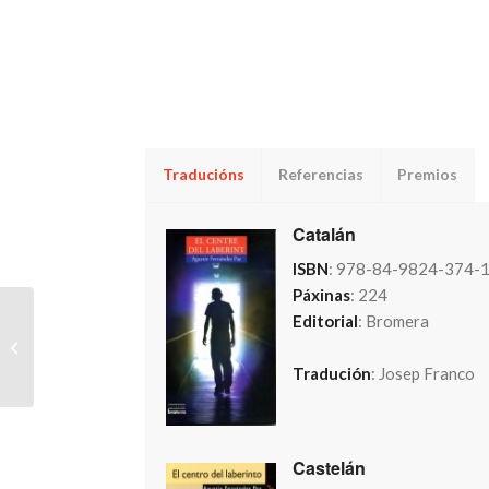
Traducións
Referencias
Premios
Catalán
ISBN
: 978-84-9824-374-
Páxinas
: 224
Editorial
: Bromera
Un tren cargado de
misterios
Tradución
: Josep Franco
Castelán