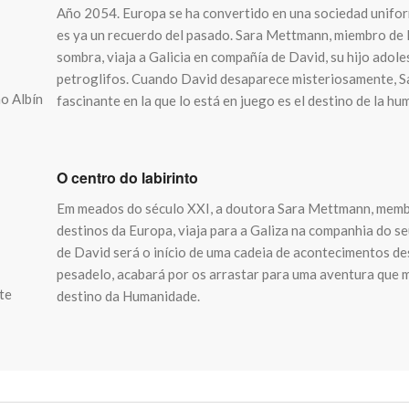
Año 2054. Europa se ha convertido en una sociedad uniform
es ya un recuerdo del pasado. Sara Mettmann, miembro de l
sombra, viaja a Galicia en compañía de David, su hijo ado
petroglifos. Cuando David desaparece misteriosamente, Sa
o Albín
fascinante en la que lo está en juego es el destino de la hu
O centro do labirinto
Em meados do século XXI, a doutora Sara Mettmann, membr
destinos da Europa, viaja para a Galiza na companhia do s
de David será o início de uma cadeia de acontecimentos d
pesadelo, acabará por os arrastar para uma aventura que m
te
destino da Humanidade.