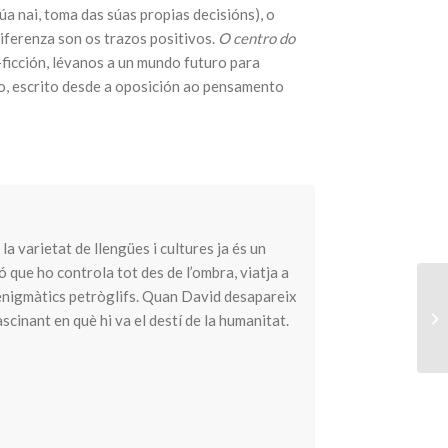
úa nai, toma das súas propias decisións), o
diferenza son os trazos positivos.
O centro do
ficción, lévanos a un mundo futuro para
do, escrito desde a oposición ao pensamento
 varietat de llengües i cultures ja és un
 que ho controla tot des de l’ombra, viatja a
s enigmàtics petròglifs. Quan David desapareix
cinant en què hi va el destí de la humanitat.