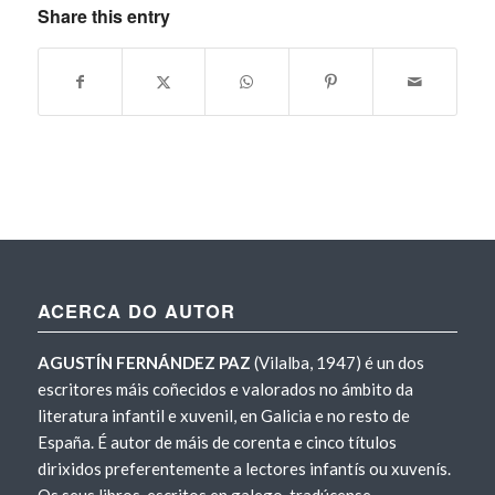
Share this entry
ACERCA DO AUTOR
AGUSTÍN FERNÁNDEZ PAZ
(Vilalba, 1947) é un dos
escritores máis coñecidos e valorados no ámbito da
literatura infantil e xuvenil, en Galicia e no resto de
España. É autor de máis de corenta e cinco títulos
dirixidos preferentemente a lectores infantís ou xuvenís.