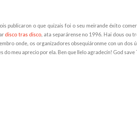
is publicaron o que quizais foi o seu meirande éxito comer
var
disco tras disco
, ata separárense no 1996. Hai dous ou tr
 lembro onde, os organizadores obsequiáronme con un dos ú
s do meu aprecio por ela. Ben que llelo agradecín! God save