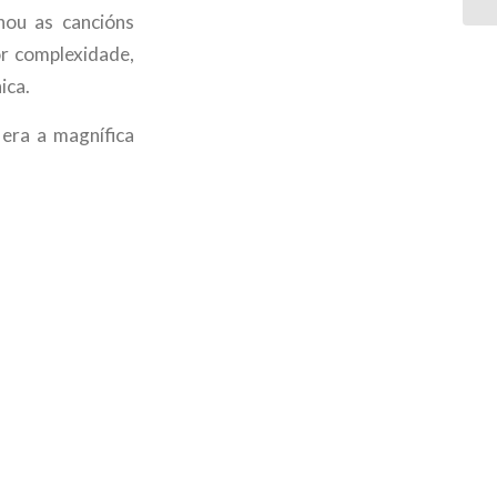
nou as cancións
or complexidade,
ica.
 era a magnífica