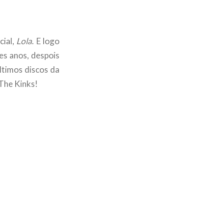
cial,
Lola
. E logo
es anos, despois
ltimos discos da
 The Kinks!