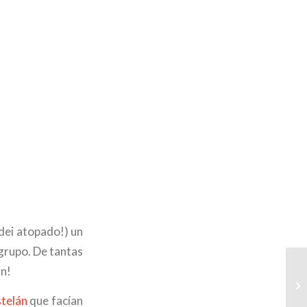
 dei atopado!) un
grupo. De tantas
an!
stelán
que facían