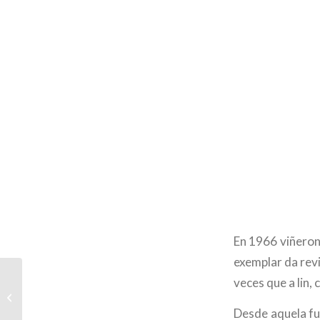
En 1966 viñeron 
exemplar da rev
veces que a lin,
Tres poemas para o 21
de marzo
Desde aquela fu