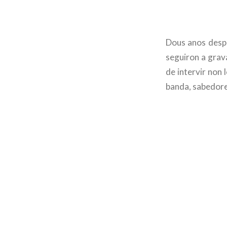
Dous anos despo
seguiron a gra
de intervir non
banda, sabedore