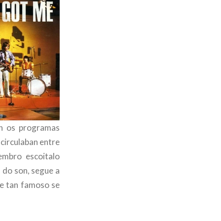
an os programas
 circulaban entre
embro escoitalo
 do son, segue a
e tan famoso se