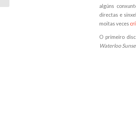
algúns conxunt
directas e sinx
moitas veces
cr
O primeiro disc
Waterloo Sunse