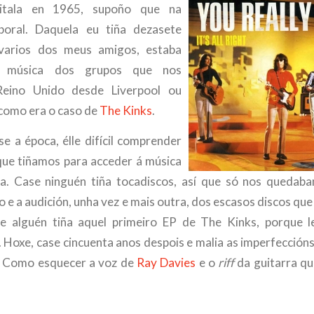
itala en 1965, supoño que na
boral. Daquela eu tiña dezasete
varios dos meus amigos, estaba
a música dos grupos que nos
eino Unido desde Liverpool ou
como era o caso de
The Kinks
.
se a época, élle difícil comprender
 que tiñamos para acceder á música
a. Case ninguén tiña tocadiscos, así que só nos quedab
o e a audición, unha vez e mais outra, dos escasos discos que
e alguén tiña aquel primeiro EP de The Kinks, porque l
. Hoxe, case cincuenta anos despois e malia as imperfeccións
 Como esquecer a voz de
Ray Davies
e o
riff
da guitarra qu