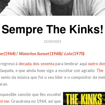
Sempre The Kinks!
22/03/2013
me
(1964) /
Waterloo Sunset
(1968)/
Lola
(1970)
 regreso á
decada dos sesenta
para lembrar aquí
outro do
aquela, e que aínda hoxe sigo a escoitar con agrado:
The 
 xenio da música que foi o seu líder e o compositor da me
aron.
squecible canción que lles escoitei
ot me
. Gravárona no 1964, así que