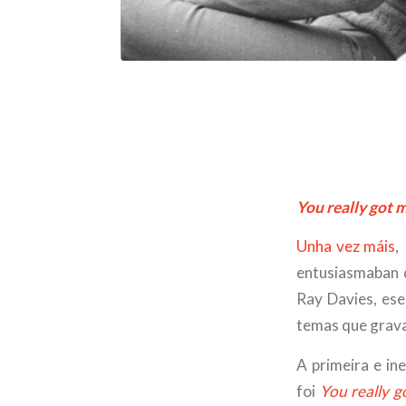
You really got 
Unha vez máis
,
entusiasmaban d
Ray Davies, ese
temas que grav
A primeira e ine
foi
You really g