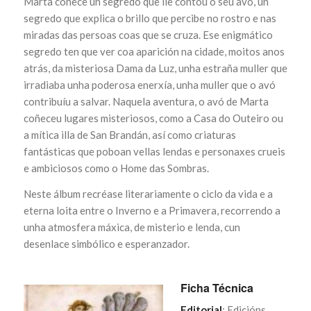
Marta coñece un segredo que lle contou o seu avó, un
segredo que explica o brillo que percibe no rostro e nas
miradas das persoas coas que se cruza. Ese enigmático
segredo ten que ver coa aparición na cidade, moitos anos
atrás, da misteriosa Dama da Luz, unha estraña muller que
irradiaba unha poderosa enerxía, unha muller que o avó
contribuíu a salvar. Naquela aventura, o avó de Marta
coñeceu lugares misteriosos, como a Casa do Outeiro ou
a mítica illa de San Brandán, así como criaturas
fantásticas que poboan vellas lendas e personaxes crueis
e ambiciosos como o Home das Sombras.
Neste álbum recréase literariamente o ciclo da vida e a
eterna loita entre o Inverno e a Primavera, recorrendo a
unha atmosfera máxica, de misterio e lenda, cun
desenlace simbólico e esperanzador.
Ficha Técnica
Editorial
: Edicións