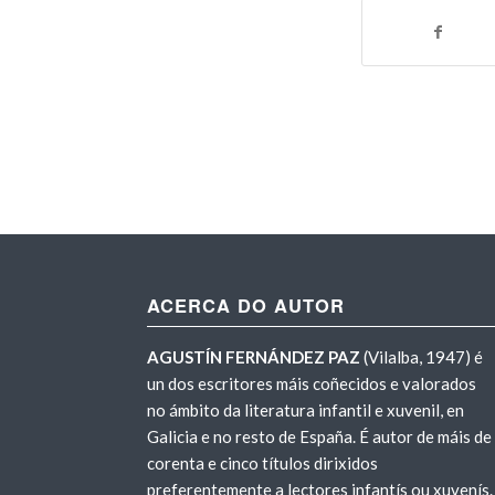
ACERCA DO AUTOR
AGUSTÍN FERNÁNDEZ PAZ
(Vilalba, 1947) é
un dos escritores máis coñecidos e valorados
no ámbito da literatura infantil e xuvenil, en
Galicia e no resto de España. É autor de máis de
corenta e cinco títulos dirixidos
preferentemente a lectores infantís ou xuvenís.