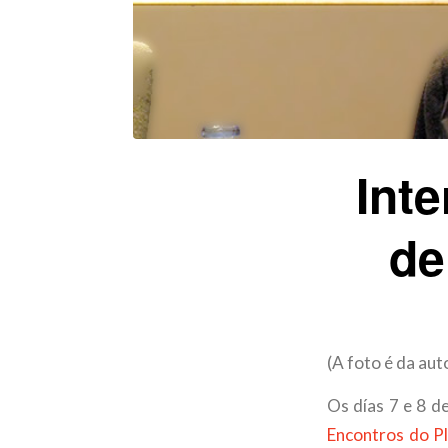
Int
de
(A foto é da aut
Os días 7 e 8 
Encontros do Pl