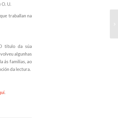
 O. U.
que traballan na
O título da súa
nvolveu algunhas
 ás familias, ao
ción da lectura.
quí
.