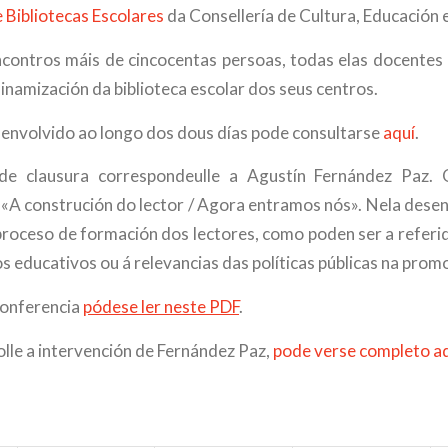
 Bibliotecas Escolares
da Consellería de Cultura, Educación e
ncontros máis de cincocentas persoas, todas elas docentes 
inamización da biblioteca escolar dos seus centros.
nvolvido ao longo dos dous días pode consultarse
aquí
.
de clausura correspondeulle a Agustín Fernández Paz. 
i «A construción do lector / Agora entramos nós». Nela dese
proceso de formación dos lectores, como poden ser a referida
s educativos ou á relevancias das políticas públicas na promo
conferencia
pódese ler neste PDF
.
olle a intervención de Fernández Paz,
pode verse completo a