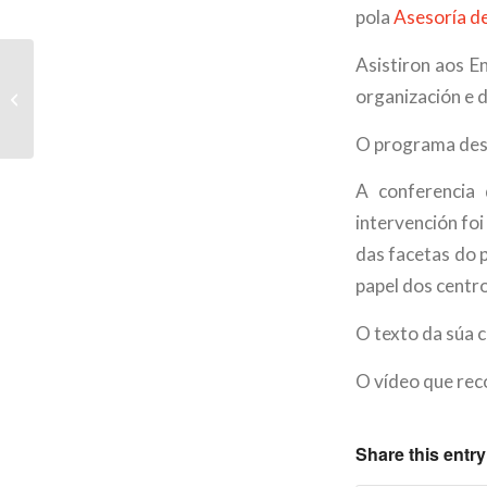
pola
Asesoría de
Asistiron aos E
A Casa Pequena, no
organización e d
país de Arnoia
O programa dese
A conferencia 
intervención fo
das facetas do 
papel dos centro
O texto da súa 
O vídeo que rec
Share this entry