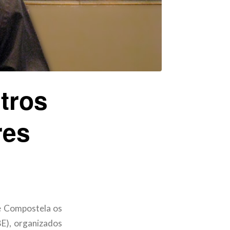
tros
res
e Compostela os
), organizados