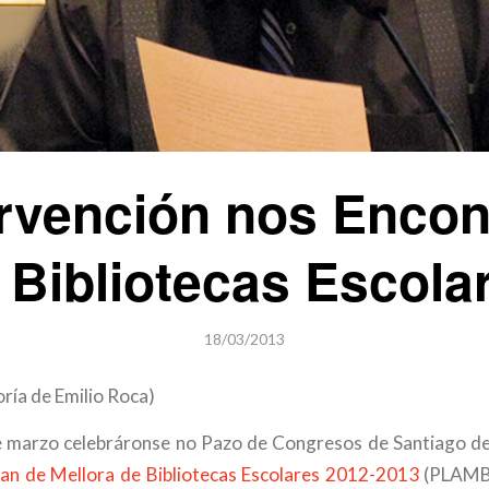
ervención nos Encon
 Bibliotecas Escola
18/03/2013
oría de Emilio Roca)
de marzo celebráronse no Pazo de Congresos de Santiago d
an de Mellora de Bibliotecas Escolares 2012-2013
(PLAMBE