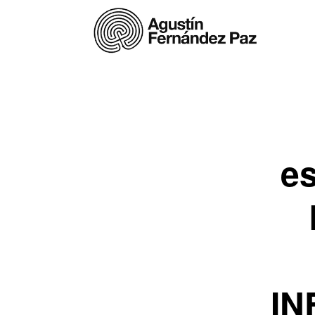
es
IN