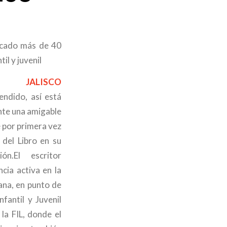
licado más de 40
il y juvenil
 JALISCO
ndido, así está
nte una amigable
e por primera vez
del Libro en su
ón.El escritor
cia activa en la
ñana, en punto de
fantil y Juvenil
la FIL, donde el