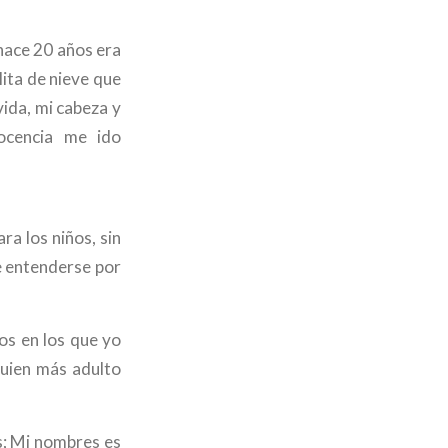
hace 20 años era
lita de nieve que
vida, mi cabeza y
docencia me ido
ra los niños, sin
e entenderse por
ros en los que yo
lguien más adulto
s; Mi nombres es