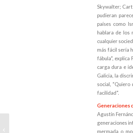
Skywalter; Cart
pudieran parec
países como Isr
hablara de los 
cualquier socied
más fácil sería 
fábula”, explica
carga dura e id
Galicia, la disc
social, “Quiero
facilidad”.
Generaciones di
Agustín Fernánd
generaciones inf
Entrevista a AFP en Inglés do Boletín
mermada o modi
G de L