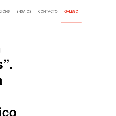
CIÓNS
ENSAIOS
CONTACTO
GALEGO
n
s”.
a
ico