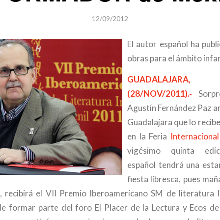
12/09/2012
El autor español ha pub
obras para el ámbito infant
GUADALAJARA,
(28/NOV/2011).-
Sorpre
Agustín Fernández Paz a
Guadalajara que lo recib
en la Feria
Internacional
vigésimo quinta edici
español tendrá una estan
fiesta libresca, pues ma
, recibirá el VII Premio Iberoamericano SM de literatura In
 formar parte del foro El Placer de la Lectura y Ecos de 