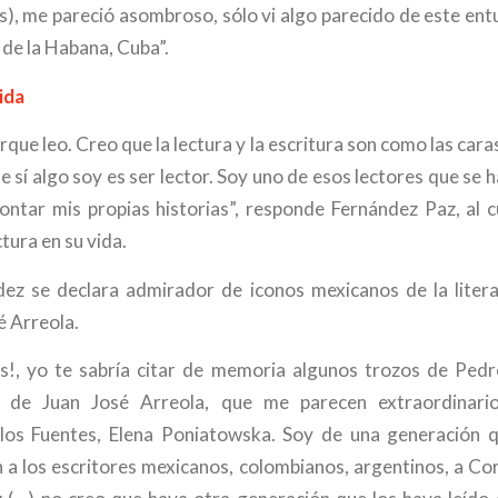
os), me pareció asombroso, sólo vi algo parecido de este ent
a de la Habana, Cuba”.
ida
orque leo. Creo que la lectura y la escritura son como las ca
e sí algo soy es ser lector. Soy uno de esos lectores que se 
contar mis propias historias”, responde Fernández Paz, al 
ctura en su vida.
dez se declara admirador de iconos mexicanos de la liter
é Arreola.
s!, yo te sabría citar de memoria algunos trozos de Pedr
s de Juan José Arreola, que me parecen extraordinari
los Fuentes, Elena Poniatowska. Soy de una generación q
n a los escritores mexicanos, colombianos, argentinos, a Cor