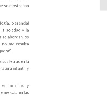
que se mostraban
ogía, lo esencial
 la soledad y la
a se abordan los
o no me resulta
ue sé”.
 sus letras en la
ratura infantil y
l en mi niñez y
e me caía en las