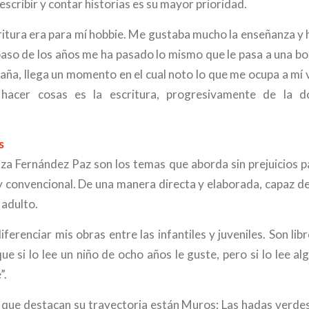
escribir y contar historias es su mayor prioridad.
critura era para mí hobbie. Me gustaba mucho la enseñanza y 
paso de los años me ha pasado lo mismo que le pasa a una bo
aña, llega un momento en el cual noto lo que me ocupa a mí 
hacer cosas es la escritura, progresivamente de la 
s
iza Fernández Paz son los temas que aborda sin prejuicios pa
i y convencional. De una manera directa y elaborada, capaz d
 adulto.
ferenciar mis obras entre las infantiles y juveniles. Son lib
e si lo lee un niño de ocho años le guste, pero si lo lee a
”.
os que destacan su trayectoria están Muros; Las hadas verde