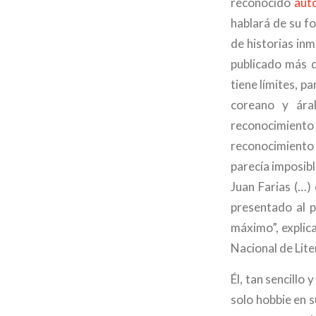
reconocido
aut
hablará de su f
de historias in
publicado más d
tiene límites, p
coreano y ára
reconocimiento
reconocimiento 
parecía imposib
Juan Farias (…)
presentado al p
máximo”, explic
Nacional de Lite
Él, tan sencillo
solo hobbie en s