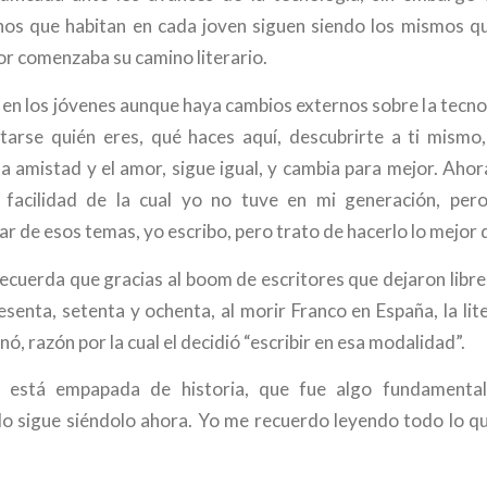
rnos que habitan en cada joven siguen siendo los mismos 
or comenzaba su camino literario.
en los jóvenes aunque haya cambios externos sobre la tecnol
arse quién eres, qué haces aquí, descubrirte a ti mismo,
la amistad y el amor, sigue igual, y cambia para mejor. Ahor
facilidad de la cual yo no tuve en mi generación, per
r de esos temas, yo escribo, pero trato de hacerlo lo mejor q
cuerda que gracias al boom de escritores que dejaron libres
senta, setenta y ochenta, al morir Franco en España, la lite
nó, razón por la cual el decidió “escribir en esa modalidad”.
 está empapada de historia, que fue algo fundamenta
 lo sigue siéndolo ahora. Yo me recuerdo leyendo todo lo qu