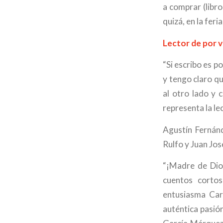
a comprar (libr
quizá, en la feri
Lector de por v
“Si escribo es p
y tengo claro qu
al otro lado y 
representa la le
Agustín Fernán
Rulfo y Juan Jos
“¡Madre de Dio
cuentos corto
entusiasma Car
auténtica pasió