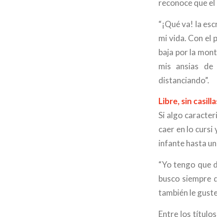
reconoce que el 
“¡Qué va! la es
mi vida. Con el 
baja por la mont
mis ansias de 
distanciando”.
Libre, sin casilla
Si algo caracter
caer en lo curs
infante hasta un
“Yo tengo que di
busco siempre qu
también le guste
Entre los títul