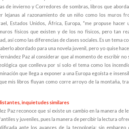
as de invierno y Corredores de sombras, libros que abord
er lejanas al razonamiento de un niño como los muros fro
ael, Estados Unidos, África, Europa, “me propuse hacer 
muros físicos que existen y de los no físicos, pero tan re
ad, así como las diferencias de clases sociales. Es un tema c
haberlo abordado para una novela juvenil, pero yo quise hac
 Fernández Paz al considerar que al momento de escribir no 
eológica que conlleva por sí solo el tema como los incendi
riminación que llega a exponer a una Europa egoísta e insensib
 que mis libros fluyan como corre arroyo de la montaña, tr
stantes, inquietudes similares
ez Paz reconoce que sí existe un cambio en la manera de le
antiles y juveniles, pues la manera de percibir la lectura ofr
ficada ante los avances de la tecnología; sin embargo 