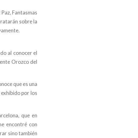
z Paz, Fantasmas
tratarán sobre la
ivamente.
do al conocer el
mente Orozco del
conoce que es una
 exhibido por los
arcelona, que en
me encontré con
irar sino también