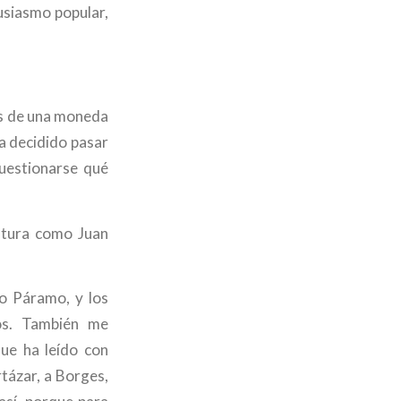
usiasmo popular,
ras de una moneda
ha decidido pasar
cuestionarse qué
atura como Juan
o Páramo, y los
os. También me
ue ha leído con
tázar, a Borges,