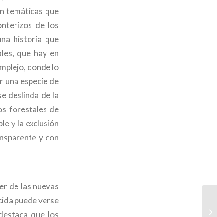
an temáticas que
nterizos de los
una historia que
ales, que hay en
omplejo, donde lo
er una especie de
se deslinda de la
os forestales de
le y la exclusión
ansparente y con
er de las nuevas
ecida puede verse
En
destaca que los
Pe