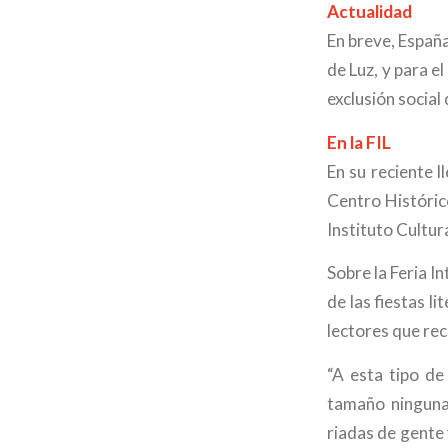
Actualidad
En breve, Españ
de Luz, y para e
exclusión social
En la FIL
En su reciente 
Centro Históric
Instituto Cultur
Sobre la Feria I
de las fiestas l
lectores que rec
“A esta tipo de
tamaño ninguna
riadas de gente 