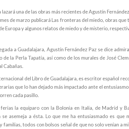
a lazará una de las obras más recientes de Agustín Fernánde
l mes de marzo publicará Las fronteras del miedo, obras que 
 de Europa y algunos relatos de miedo y de misterio, respect
llegada a Guadalajara, Agustín Fernández Paz se dice admira
o de la Perla Tapatía, así como de los murales de José Cle
al Cabañas.
nternacional del Libro de Guadalajara, es escritor español re
iterarias que lo han dejado más impactado ante el entusiasmo
orren cada pasillo.
 ferias la equiparo con la Bolonia en Italia, de Madrid y B
 se asemeja a ésta. Lo que me ha entusiasmado es que 
y familias, todos con bolsos señal de que no solo venían a m