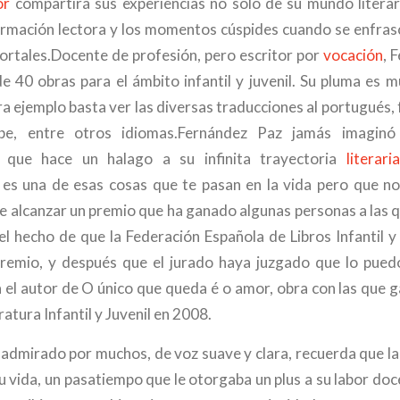
or
compartirá sus experiencias no solo de su mundo literar
ormación lectora y los momentos cúspides cuando se enfrasc
mortales.Docente de profesión, pero escritor por
vocación
, 
e 40 obras para el ámbito infantil y juvenil. Su pluma es mu
ara ejemplo basta ver las diversas traducciones al portugués, f
be, entre otros idiomas.Fernández Paz jamás imaginó 
 que hace un halago a su infinita trayectoria
literaria
es una de esas cosas que te pasan en la vida pero que n
le alcanzar un premio que ha ganado algunas personas a las
 el hecho de que la Federación Española de Libros Infantil y
remio, y después que el jurado haya juzgado que lo pued
a el autor de O único que queda é o amor, obra con las que g
ratura Infantil y Juvenil en 2008.
 y admirado por muchos, de voz suave y clara, recuerda que la
u vida, un pasatiempo que le otorgaba un plus a su labor do