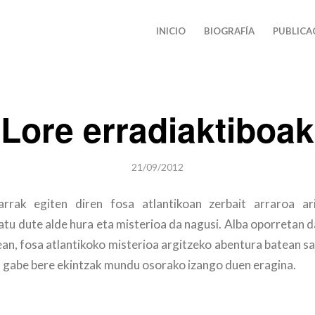
INICIO
BIOGRAFÍA
PUBLICA
Lore erradiaktiboak
21/09/2012
earrak egiten diren fosa atlantikoan zerbait arraroa ar
ratu dute alde hura eta misterioa da nagusi. Alba oporretan 
an, fosa atlantikoko misterioa argitzeko abentura batean sa
in gabe bere ekintzak mundu osorako izango duen eragina.