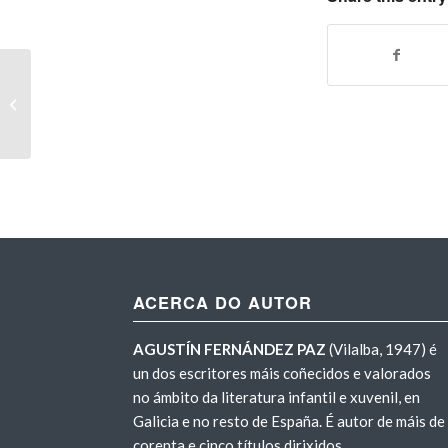
Las flores radioactivas
ACERCA DO AUTOR
AGUSTÍN FERNÁNDEZ PAZ
(Vilalba, 1947) é
un dos escritores máis coñecidos e valorados
no ámbito da literatura infantil e xuvenil, en
Galicia e no resto de España. É autor de máis de
corenta e cinco títulos dirixidos