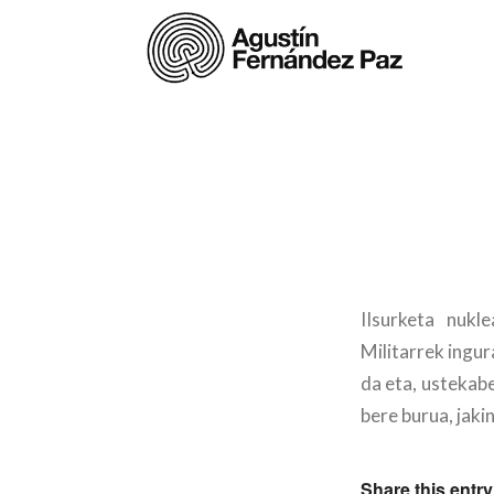
IIsurketa nukl
Militarrek ingu
da eta, ustekabe
bere burua, jak
Share this entry