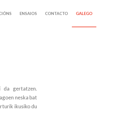
CIÓNS
ENSAIOS
CONTACTO
GALEGO
i da gertatzen.
dagoen neska bat
rturik ikusiko du