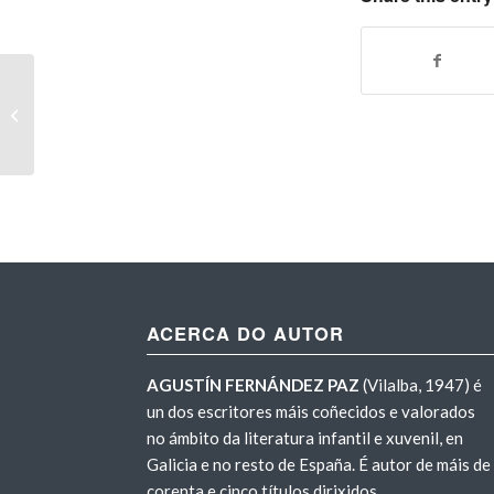
Aire Negre
ACERCA DO AUTOR
AGUSTÍN FERNÁNDEZ PAZ
(Vilalba, 1947) é
un dos escritores máis coñecidos e valorados
no ámbito da literatura infantil e xuvenil, en
Galicia e no resto de España. É autor de máis de
corenta e cinco títulos dirixidos