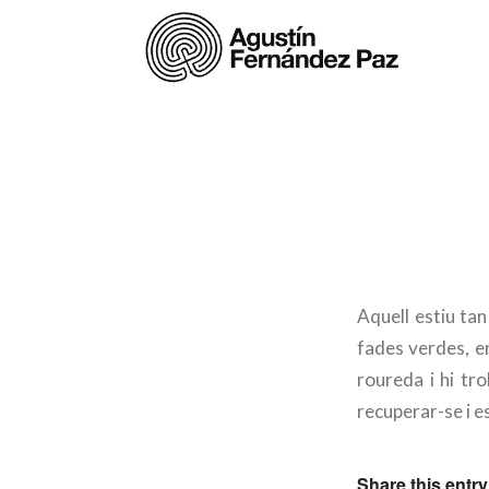
Aquell estiu tan
fades verdes, en
roureda i hi tr
recuperar-se i e
Share this entry