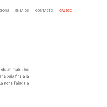
CIÓNS
ENSAIOS
CONTACTO
GALEGO
els animals i les
na puja fins a la
a nena l’ajuda a