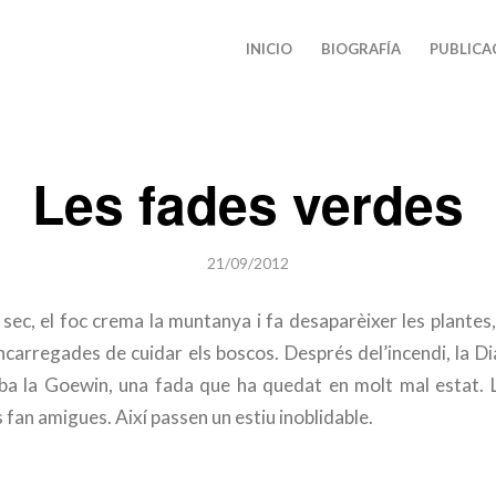
INICIO
BIOGRAFÍA
PUBLICA
Les fades verdes
21/09/2012
 sec, el foc crema la muntanya i fa desaparèixer les plantes, 
carregades de cuidar els boscos. Després del’incendi, la Dia
oba la Goewin, una fada que ha quedat en molt mal estat. L
s fan amigues. Així passen un estiu inoblidable.