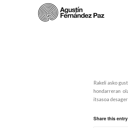
Rakeli asko gus
hondarreran ola
itsasoa desager
Share this entry