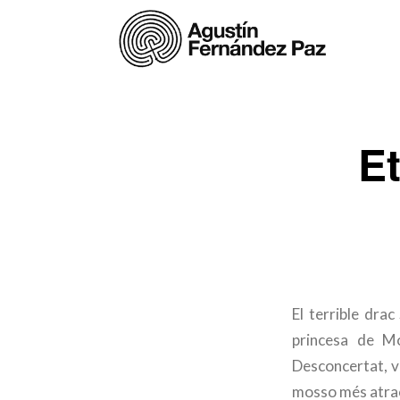
Et
El terrible drac
princesa de Mo
Desconcertat, va
mosso més atract