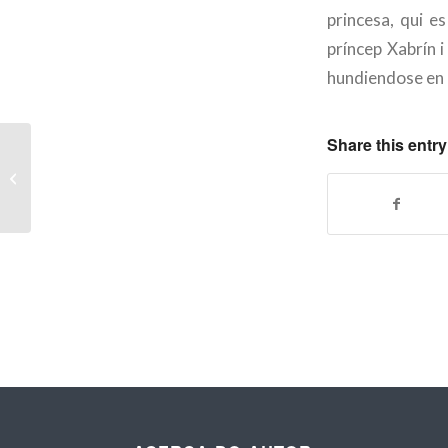
princesa, qui es
príncep Xabrín i
hundiendose en l
Share this entry
Cuentos por palabras