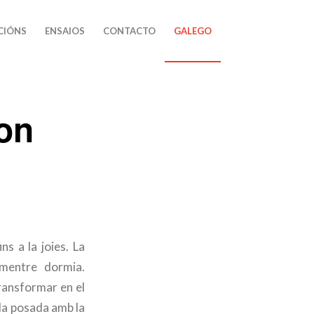
CIÓNS
ENSAIOS
CONTACTO
GALEGO
gon
ns a la joies. La
 mentre dormia.
transformar en el
 la posada amb la