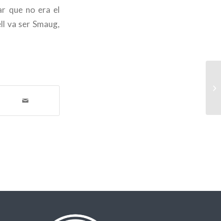
lar que no era el
ell va ser Smaug,
El