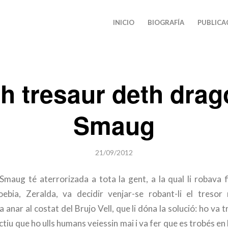
INICIO
BIOGRAFÍA
PUBLICA
h tresaur deth dra
Smaug
21/09/2012
 Smaug té aterrorizada a tota la gent, a la qual li robava fi
ebia, Zeralda, va decidir venjar-se robant-li el tresor
 anar al costat del Brujo Vell, que li dóna la solució: ho va 
iu que ho ulls humans veiessin mai i va fer que es trobés en