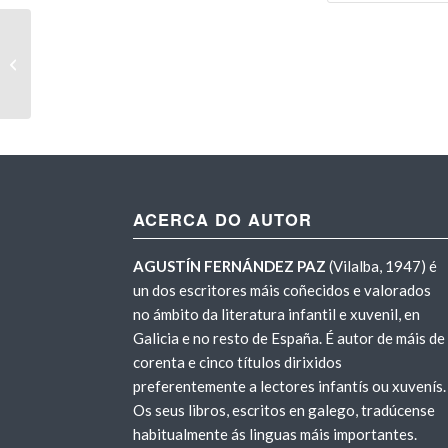
Crítica de Antonio Ventura en
Babar
(29-4-2005)
ACERCA DO AUTOR
AGUSTÍN FERNÁNDEZ PAZ
(Vilalba, 1947) é
un dos escritores máis coñecidos e valorados
no ámbito da literatura infantil e xuvenil, en
Galicia e no resto de España. É autor de máis de
corenta e cinco títulos dirixidos
preferentemente a lectores infantís ou xuvenís.
Os seus libros, escritos en galego, tradúcense
habitualmente ás linguas máis importantes.