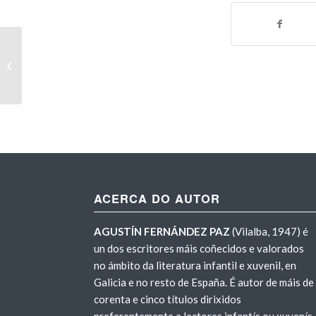
Entrevista na Rede Radiodifusión
(mp3) (maio 2014)
ACERCA DO AUTOR
AGUSTÍN FERNÁNDEZ PAZ
(Vilalba, 1947) é
un dos escritores máis coñecidos e valorados
no ámbito da literatura infantil e xuvenil, en
Galicia e no resto de España. É autor de máis de
corenta e cinco títulos dirixidos