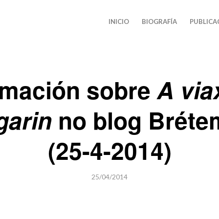
INICIO
BIOGRAFÍA
PUBLICA
rmación sobre
A via
garin
no blog Bréte
(25-4-2014)
25/04/2014