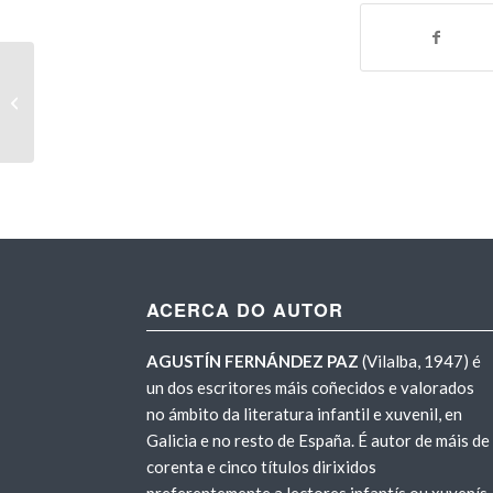
Murs
. Recensión en Darabuc.cat (18-
3-2014)
ACERCA DO AUTOR
AGUSTÍN FERNÁNDEZ PAZ
(Vilalba, 1947) é
un dos escritores máis coñecidos e valorados
no ámbito da literatura infantil e xuvenil, en
Galicia e no resto de España. É autor de máis de
corenta e cinco títulos dirixidos