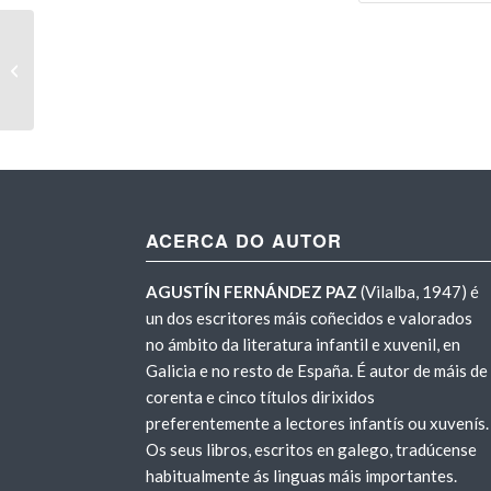
Entrevista en Libro Aberto (TVG)
sobre a novela
ACERCA DO AUTOR
AGUSTÍN FERNÁNDEZ PAZ
(Vilalba, 1947) é
un dos escritores máis coñecidos e valorados
no ámbito da literatura infantil e xuvenil, en
Galicia e no resto de España. É autor de máis de
corenta e cinco títulos dirixidos
preferentemente a lectores infantís ou xuvenís.
Os seus libros, escritos en galego, tradúcense
habitualmente ás linguas máis importantes.