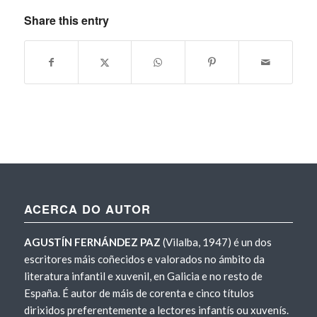
Share this entry
ACERCA DO AUTOR
AGUSTÍN FERNÁNDEZ PAZ
(Vilalba, 1947) é un dos
escritores máis coñecidos e valorados no ámbito da
literatura infantil e xuvenil, en Galicia e no resto de
España. É autor de máis de corenta e cinco títulos
dirixidos preferentemente a lectores infantís ou xuvenís.