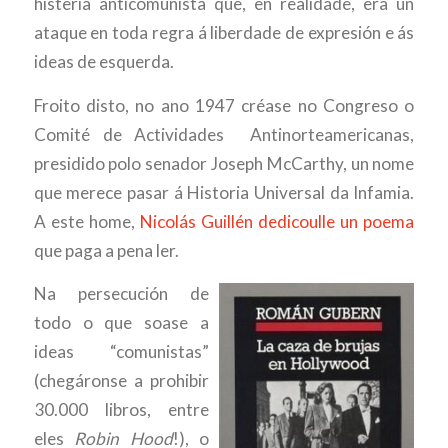
histeria anticomunista que, en realidade, era un
ataque en toda regra á liberdade de expresión e ás
ideas de esquerda.
Froito disto, no ano 1947 créase no Congreso o
Comité de Actividades Antinorteamericanas,
presidido polo senador Joseph McCarthy, un nome
que merece pasar á Historia Universal da Infamia.
A este home,
Nicolás Guillén dedicoulle un poema
que paga a pena ler.
Na persecución de
todo o que soase a
ideas “comunistas”
(chegáronse a prohibir
30.000 libros, entre
eles
Robin Hood
!), o