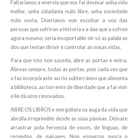
Faltaríanos a enerxía que nos fai desexar unha vida
mellor, unha cidadanía máis libre, unha sociedade
máis xusta. Doeríanos non escoitar a voz das
persoas que sufriron a historia e a das que a sofren
agora mesmo; sería insoportable oír só as palabras
dos que tentan dirixir e controlar as nosas vidas.
Para que isto non suceda, abre as portas e entra.
Ábreas sempre, todas as portas, pois cada vez que
o fas incorpóraste ao río subterráneo que alimenta
a biblioteca, ao torrente de liberdade que a fai vivir
e lle dá azos renovados.
ABRE OS LIBROS e mergúllate na auga da vida que
abrolla irreprimible desde as súas páxinas. Déixate
arrastrar pola fervenza de voces, de linguas, de
recendos, de paisaxes. Non esquezas nunca o