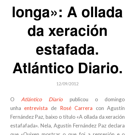
longa»: A ollada
da xeración
estafada.
Atlántico Diario.
12/09/2012
O
Atlántico Diario
publicou o domingo
unha
entrevista
de
Rosé Carrera
con Agustín
Fernández Paz, baixo o título «A ollada da xeración
estafafada». Nela, Agustín Fernández Paz declara
que «Quixen mostrar o que foi a represión e o