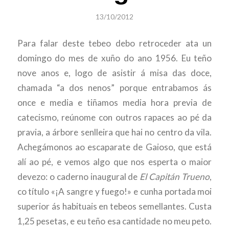
13/10/2012
Para falar deste tebeo debo retroceder ata un
domingo do mes de xuño do ano 1956. Eu teño
nove anos e, logo de asistir á misa das doce,
chamada “a dos nenos” porque entrabamos ás
once e media e tiñamos media hora previa de
catecismo, reúnome con outros rapaces ao pé da
pravia, a árbore senlleira que hai no centro da vila.
Achegámonos ao escaparate de Gaioso, que está
alí ao pé, e vemos algo que nos esperta o maior
devezo: o caderno inaugural de
El Capitán Trueno
,
co título «¡A sangre y fuego!» e cunha portada moi
superior ás habituais en tebeos semellantes. Custa
1,25 pesetas, e eu teño esa cantidade no meu peto.