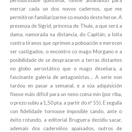
periodicidade quincenal, funme amañando para
mercar cada un dos novos cadernos, que me
permitiron familiarizarme co mundo deste heroe. A
presenza de Sigrid, princesa de Thule, a que será a
dama, namorada na distancia, do Capitán; a loita
contra tiranos que oprimen a poboación e merecen
ser castigados, o encontro co mago Morgano e a
posibilidade de se desprazaren a terras distantes
no globo aerostático que o mago deseñara, a
fascinante galería de antagonistas… A serie non
tardou en pasar a semanal, e a súa adquisición
fíxose máis difícil para un neno coma min (por riba,
o prezo subiu a 1,50 pta. a partir do nº 55). E seguila
con fidelidade tornouse imposible cando, ante o
éxito rotundo, a editorial Bruguera decidiu sacar,
ademais dos caderniños apaisados, outros de