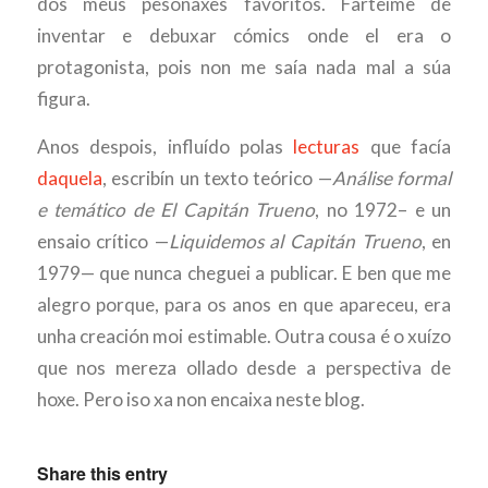
dos meus pesonaxes favoritos. Farteime de
inventar e debuxar cómics onde el era o
protagonista, pois non me saía nada mal a súa
figura.
Anos despois, influído polas
lecturas
que facía
daquela
, escribín un texto teórico —
Análise formal
e temático de El Capitán Trueno
, no 1972– e un
ensaio crítico —
Liquidemos al Capitán Trueno
, en
1979— que nunca cheguei a publicar. E ben que me
alegro porque, para os anos en que apareceu, era
unha creación moi estimable. Outra cousa é o xuízo
que nos mereza ollado desde a perspectiva de
hoxe. Pero iso xa non encaixa neste blog.
Share this entry