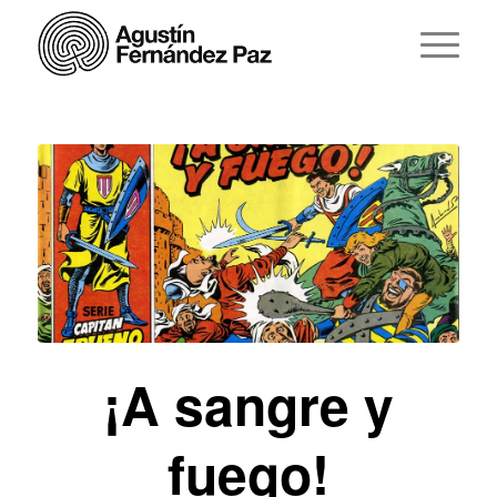
¡A sangre y
fuego!