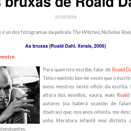
 bruxas de Roald D
31/03/2014
e é un dos fotogramas da película
The Witches
, Nicholas Roe
As bruxas (Roald Dahl. Xerais, 2006)
 mestre
Para quen isto escribe, falar de
Roald Da
Teño repetido ben de veces que o escrit
meus mestres neste oficio da escrita.
altura dos xeonllos, xaora, mais
Roald
autores (xa haberá ocasión de fala
doutras) que, nos anos oitenta, me desc
unha literatura infantil moi distinta
 dominantes.