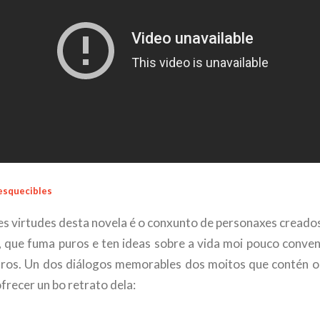
esquecibles
s virtudes desta novela é o conxunto de personaxes creados
 que fuma puros e ten ideas sobre a vida moi pouco conven
tros. Un dos diálogos memorables dos moitos que contén o 
ofrecer un bo retrato dela: