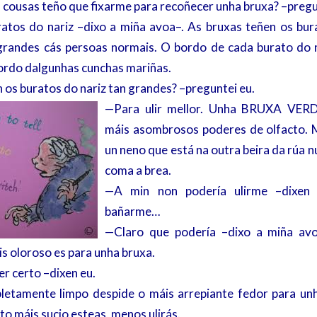
 cousas teño que fixarme para recoñecer unha bruxa? –pregu
atos do nariz –dixo a miña avoa–. As bruxas teñen os bur
grandes cás persoas normais. O bordo de cada burato do n
ordo dalgunhas cunchas mariñas.
 os buratos do nariz tan grandes? –preguntei eu.
—Para ulir mellor. Unha BRUXA VER
máis asombrosos poderes de olfacto. 
un neno que está na outra beira da rúa 
coma a brea.
—A min non podería ulirme –dixen
bañarme…
—Claro que podería –dixo a miña av
s oloroso es para unha bruxa.
r certo –dixen eu.
etamente limpo despide o máis arrepiante fedor para unh
o máis sucio esteas, menos ulirás.