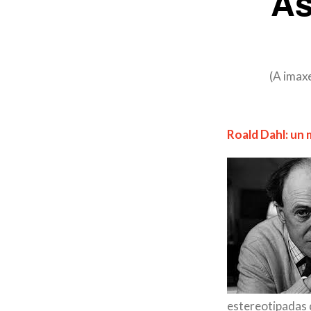
As
(A imax
Roald Dahl: un
estereotipadas