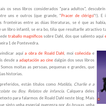
is os seus libros considerados “para adultos”, descubrí
ntre uns e outros (que grande, “
Pracer de clérigo
“!). E
 fronteiras entre as dúas literaturas, se é que as había
e un libro infantil, se era bo, tiña que resultarlle atractivo 
 Rede
traballo magníficos
sobre Dahl, dos que saliento aquí
ueira 1 de Pontevedra.
vindicar aquí
a obra de Roald Dahl
, moi
coñecida
e
áis desde a
adaptación ao cine
dalgún dos seus libros
. Somos moitas as persoas, pequenas e grandes, que
as historias.
preferidos, están títulos como
Matilda
,
Charlie e a
colate
ou
Boy. Relatos de infancia
. Calquera deles
retexto para falarmos de Roald Dahl neste blog. Mais
ue sinto unha especial querenza por
As bruxas
, unha