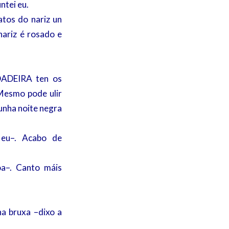
ntei eu.
atos do nariz un
ariz é rosado e
DADEIRA ten os
Mesmo pode ulir
nunha noite negra
 eu–. Acabo de
oa–. Canto máis
a bruxa –dixo a