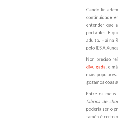
Cando lin adema
continuidade e
entender que as
portátiles. E qu
adulto. Hai na
polo IES A Xunq
Non preciso rei
divulgada
, e m
máis populares
gozamos coas sú
Entre os meus 
fábrica de cho
podería ser o p
tamén é certo q