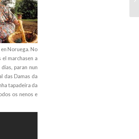
de en Noruega. No
s el marchasen a
 días, paran nun
ual das Damas da
nha tapadeira da
todos os nenos e