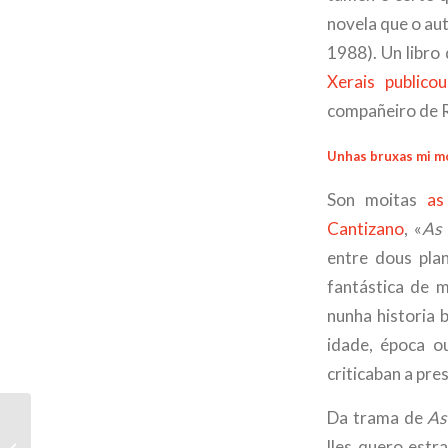
novela que o aut
1988). Un libro 
Xerais publicou
compañeiro de R
Unhas bruxas mi m
Son moitas
as
Cantizano
, «
As
entre dous plan
fantástica de m
nunha historia b
idade, época o
criticaban a pre
Da trama de
As
Chove pra que eu
lles quero estr