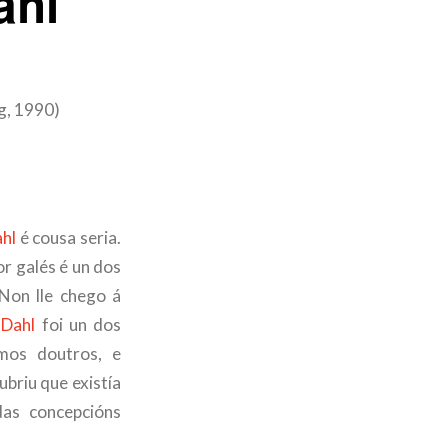
ahl
g, 1990)
hl
é cousa seria.
or galés é un dos
 Non lle chego á
 Dahl
foi un dos
rmos doutros, e
ubriu que existía
 das concepcións