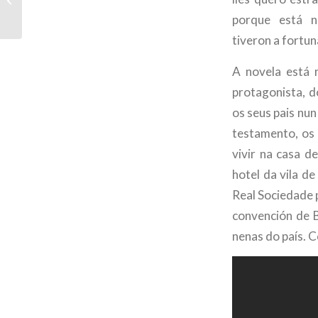
soñe…
porque está nu
tiveron a fortuna
A novela está 
protagonista, 
os seus pais nun
testamento, os 
vivir na casa d
hotel da vila d
Real Sociedade 
convención de B
nenas do país. C