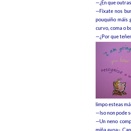
—¿En que outras
—Fíxate nos bur
pouquiño máis 
curvo, coma o b
—¿Por que teñen
limpo esteas mái
—Iso non pode se
—Un neno compl
miña avoa–. Cant