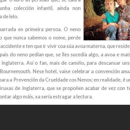
nha colección infantil, aínda non
 de lelo.
narrada en primeira persoa. O neno
do que nunca sabemos o nome, perde
 accidente e ten que ir vivir coa súa avoa materna, que resi
pais do neno pedían que, se lles sucedía algo, a avoa e mai
e Inglaterra. Así o fan, mais de camiño, para descansar uns
e Bournemouth. Nese hotel, vaise celebrar a convención an
para a Prevención da Crueldade cos Nenos; en realidade, é u
ruxas de Inglaterra, que se propoñen acabar de vez con 
ontar algo máis, xa sería estragar a lectura.