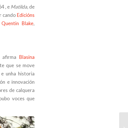
4 , e
Matilda
, de
er cando
Edicións
e
Quentin Blake
,
o afirma
Blasina
ente que se move
 e unha historia
ión e innovación
tores de calquera
houbo voces que