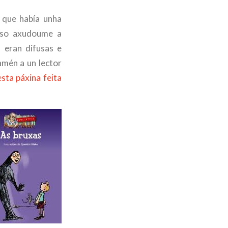
n que había unha
 iso axudoume a
, eran difusas e
tamén a un lector
esta páxina feita