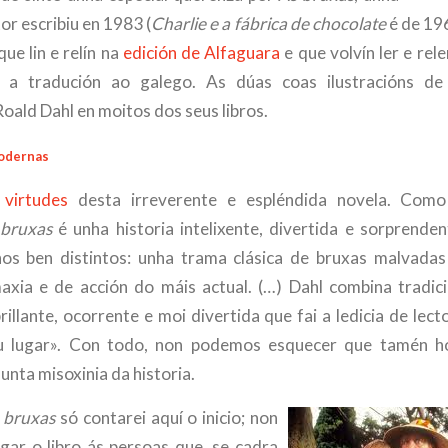
or escribiu en 1983 (
Charlie e a fábrica de chocolate
é de 196
que lin e relín na
edición de Alfaguara
e que volvín ler e rel
a tradución ao galego. As dúas coas ilustracións d
oald Dahl en moitos dos seus libros.
odernas
 virtudes
desta irreverente e espléndida novela. Com
 bruxas
é unha historia intelixente, divertida e sorprend
os ben distintos: unha trama clásica de bruxas malvadas
axia e de acción do máis actual. (…) Dahl combina tradic
rillante, ocorrente e moi divertida que fai a ledicia de lec
u lugar». Con todo, non podemos esquecer que tamén 
sunta misoxinia da historia.
 bruxas
só contarei aquí o inicio; non
agar o libro ás persoas que, se cadra