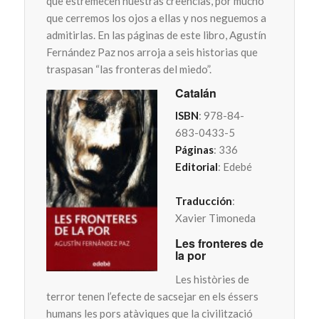
que estremecen nuestras creencias, por mucho
que cerremos los ojos a ellas y nos neguemos a
admitirlas. En las páginas de este libro, Agustín
Fernández Paz nos arroja a seis historias que
traspasan “las fronteras del miedo”.
Catalán
ISBN
: 978-84-
683-0433-5
Páginas
: 336
Editorial
: Edebé
Traducción
:
Xavier Timoneda
Les fronteres de
la por
Les històries de
terror tenen l’efecte de sacsejar en els éssers
humans les pors atàviques que la civilització