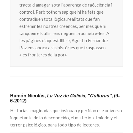
tracta d’amagar sota l’aparença de raó, ciència i
control. Però tothom sap que hi ha fets que
contradiuen tota lògica, realitats que fan
estremir les nostres creences, per més que hi
tanquem els ulls i ens neguem a admetre-les. A
les pàgines d’aquest llibre, Agustín Fernández
Paz ens aboca a sis històries que traspassen
«les fronteres de la por»
Ramón Nicolás,
La Voz de Galicia, "Culturas",
(9-
6-2012)
Historias imaginadas que insinúan y perfilan ese universo
inquietante de lo desconocido, el misterio, el miedo y el
terror psicológico, para todo tipo de lectores.