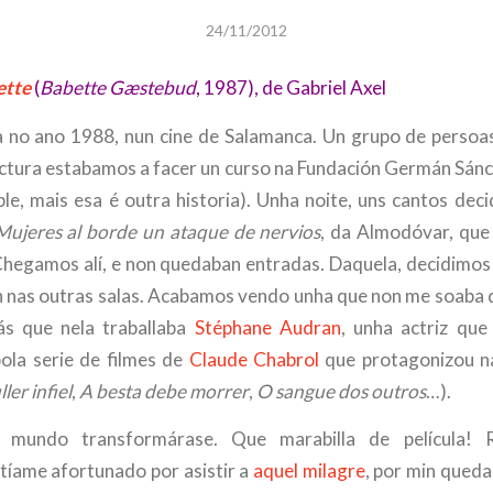
24/11/2012
ette
(
Babette Gæstebud
, 1987), de Gabriel Axel
la no ano 1988, nun cine de Salamanca. Un grupo de persoa
ctura estabamos a facer un curso na Fundación Germán Sánc
le, mais esa é outra historia). Unha noite, uns cantos deci
Mujeres al borde un ataque de nervios
, da Almodóvar, que
Chegamos alí, e non quedaban entradas. Daquela, decidimos
 nas outras salas. Acabamos vendo unha que non me soaba 
ás que nela traballaba
Stéphane Audran
, unha actriz que
ola serie de filmes de
Claude Chabrol
que protagonizou na
ler infiel
,
A besta debe morrer
,
O sangue dos outros
…).
 mundo transformárase. Que marabilla de película!
tíame afortunado por asistir a
aquel milagre
, por min queda