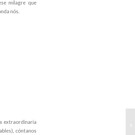
ese milagre que
onda nós.
a extraordinaria
bles), cóntanos