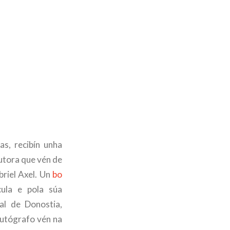
s, recibín unha
dutora que vén de
briel Axel. Un
bo
ula e pola súa
al de Donostia,
autógrafo vén na