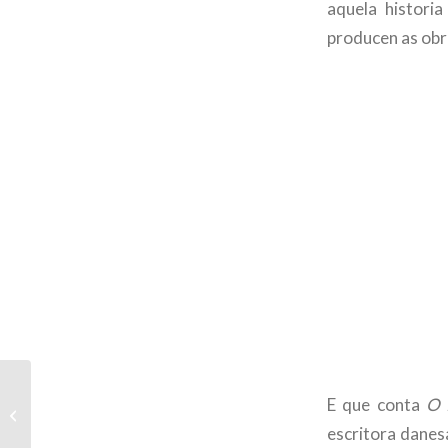
aquela histori
producen as obra
Entrevista a Agustín
E que conta
O 
Fernández Paz, no
programa Zigzag, da
escritora danes