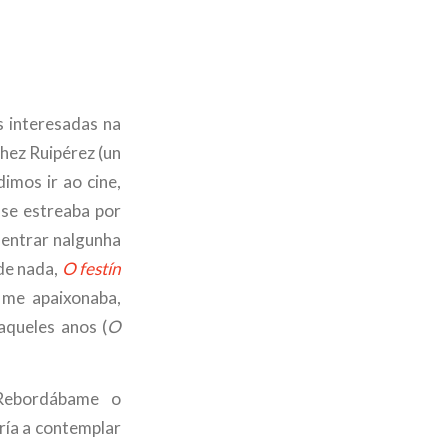
s interesadas na
hez Ruipérez (un
dimos ir ao cine,
 se estreaba por
 entrar nalgunha
de nada,
O festín
 me apaixonaba,
queles anos (
O
 Rebordábame o
ría a contemplar