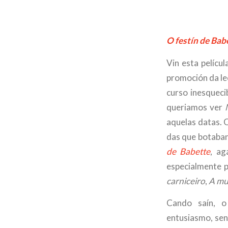
O festín de Bab
Vin esta pelícu
promoción da le
curso inesquecib
queriamos ver
aquelas datas. 
das que botaban
de Babette
, ag
especialmente p
carniceiro
,
A mul
Cando saín, o
entusiasmo, sen