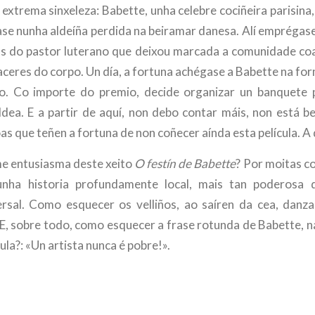
 extrema sinxeleza: Babette, unha celebre cociñeira parisina,
iase nunha aldeíña perdida na beiramar danesa. Alí emprégas
llas do pastor luterano que deixou marcada a comunidade coa
ceres do corpo. Un día, a fortuna achégase a Babette na for
do. Co importe do premio, decide organizar un banquete 
ldea. E a partir de aquí, non debo contar máis, non está be
as que teñen a fortuna de non coñecer aínda esta película. 
me entusiasma deste xeito
O festín de Babette
? Por moitas co
nha historia profundamente local, mais tan poderosa
ersal. Como esquecer os velliños, ao saíren da cea, danz
E, sobre todo, como esquecer a frase rotunda de Babette, n
ula?: «Un artista nunca é pobre!».