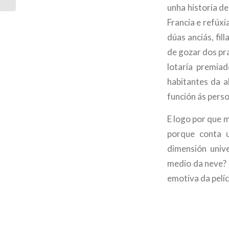
TVG-2 (19-11-2...
unha historia de
Francia e refúx
dúas anciás, fi
de gozar dos pra
lotaría premia
habitantes da a
función ás perso
E logo por que 
porque conta u
dimensión univ
medio da neve? 
emotiva da pelíc