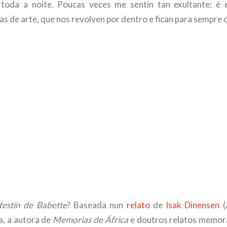
a toda a noite. Poucas veces me sentín tan exultante: é 
s de arte, que nos revolven por dentro e fican para sempre 
festín de Babette
? Baseada nun
relato
de
Isak Dinensen
(
a, a autora de
Memorias de África
e doutros relatos memora