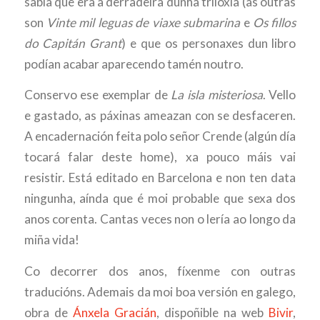
sabía que era a derradeira dunha triloxía (as outras
son
Vinte mil leguas de viaxe submarina
e
Os fillos
do Capitán Grant
) e que os personaxes dun libro
podían acabar aparecendo tamén noutro.
Conservo ese exemplar de
La isla misteriosa
. Vello
e gastado, as páxinas ameazan con se desfaceren.
A encadernación feita polo señor Crende (algún día
tocará falar deste home), xa pouco máis vai
resistir. Está editado en Barcelona e non ten data
ningunha, aínda que é moi probable que sexa dos
anos corenta. Cantas veces non o lería ao longo da
miña vida!
Co decorrer dos anos, fíxenme con outras
traducións. Ademais da moi boa versión en galego,
obra de
Ánxela Gracián
, dispoñible na web
Bivir
,