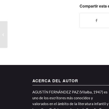
Compartir esta 
Cuentos por palabres
ACERCA DEL AUTOR
AGUSTÍN FERNÁNDEZ PAZ (Vilalba, 1947) es
uno de los escritores más conocidos y
valorados en el ámbito de la literatura infantil y