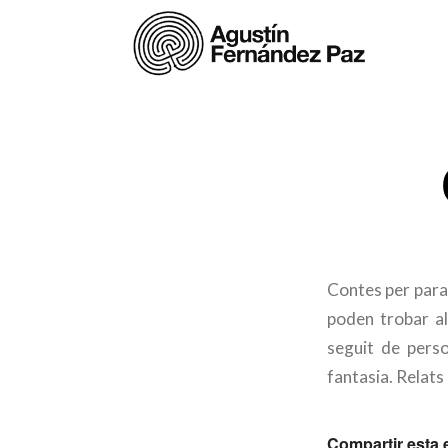
Contes per parau
poden trobar als
seguit de perso
fantasia. Relats
Compartir esta 