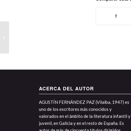
Iragarki~Ipuinak
ACERCA DEL AUTOR
AGUSTÍN FERNÁNDEZ PAZ (Vilalba, 1947) es
uno de los escritores más conocidos y
valorados en el ámbito de la literatura infantil y
juvenil, en Galicia y en el resto de España. Es
autor de más de cincuenta títulos dirigidos