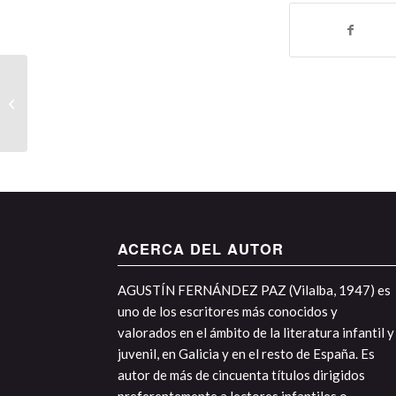
Premio Frei Martín Sarmiento 2009
ACERCA DEL AUTOR
AGUSTÍN FERNÁNDEZ PAZ (Vilalba, 1947) es
uno de los escritores más conocidos y
valorados en el ámbito de la literatura infantil y
juvenil, en Galicia y en el resto de España. Es
autor de más de cincuenta títulos dirigidos