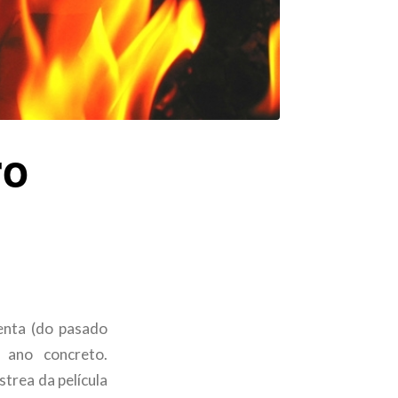
ro
senta (do pasado
 ano concreto.
trea da película