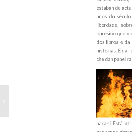
estaban de actu
anos do século
liberdade, sobr
opresión que no
dos libros e da
historias. E da 
che dan papel ra
Contra a violencia e a inxustiza
para si. Está in
pequenos obxect