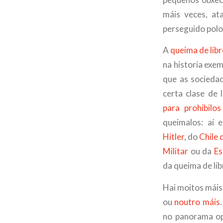
máis veces, at
perseguido polos
A
queima de lib
na historia ex
que as sociedad
certa clase de 
para prohibilos
queimalos: aí
Hitler
, do
Chile 
Militar
ou da
Es
da queima de lib
Hai moitos máis 
ou
noutro máis
no panorama opr