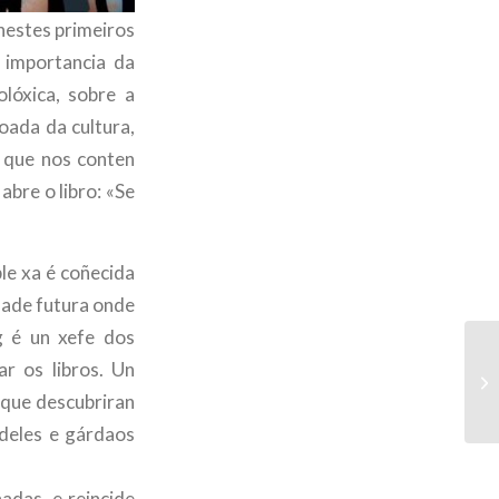
nestes primeiros
a importancia da
olóxica, sobre a
oada da cultura,
e que nos conten
abre o libro: «Se
le xa é coñecida
ade futura onde
g é un xefe dos
r os libros. Un
 que descubriran
 deles e gárdaos
adas, e reincide