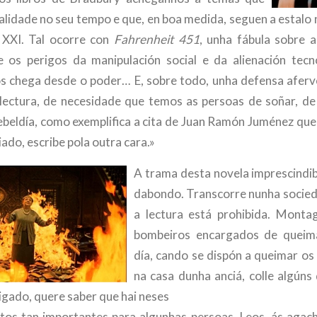
alidade no seu tempo e que, en boa medida, seguen a estalo 
 XXI. Tal ocorre con
Fahrenheit 451
, unha fábula sobre 
e os perigos da manipulación social e da alienación tecn
s chega desde o poder… E, sobre todo, unha defensa aferv
 lectura, de necesidade que temos as persoas de soñar, d
rebeldía, como exemplifica a cita de Juan Ramón Juménez que 
iado, escribe pola outra cara.»
A trama desta novela imprescindib
dabondo. Transcorre nunha socied
a lectura está prohibida. Monta
bombeiros encargados de queima
día, cando se dispón a queimar os
na casa dunha anciá, colle algúns
trigado, quere saber que hai neses
os tan importantes para algunhas persoas. Leos, ás agach