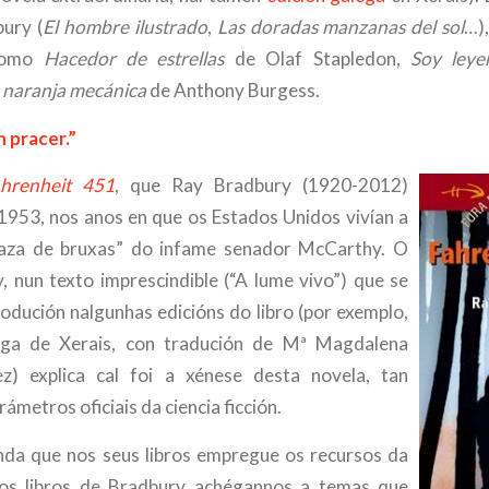
ury (
El hombre ilustrado
,
Las doradas manzanas del sol
…),
 como
Hacedor de estrellas
de Olaf Stapledon,
Soy leye
 naranja mecánica
de Anthony Burgess.
 pracer.”
hrenheit 451
, que Ray Bradbury (1920-2012)
 1953, nos anos en que os Estados Unidos vivían a
caza de bruxas” do infame senador McCarthy. O
, nun texto imprescindible (“A lume vivo”) que se
rodución nalgunhas edicións do libro (por exemplo,
ega de Xerais, con tradución de Mª Magdalena
z) explica cal foi a xénese desta novela, tan
ámetros oficiais da ciencia ficción.
índa que nos seus libros empregue os recursos da
n, os libros de Bradbury achégannos a temas que