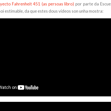
yecto Fahrenheit 451 (as persoas libro)
por parte da Escuel
moi estimable, da que estes dous vídeos son unha mostra: