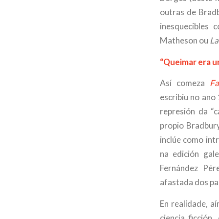
outras de Bradb
inesquecibles
Matheson ou
La
“Queimar era un
Así comeza
Fa
escribiu no ano
represión da “
propio Bradbury
inclúe como int
na edición gal
Fernández Pére
afastada dos par
En realidade, a
ciencia ficció