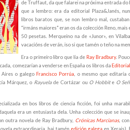
de Truffaut, da que falarei na próxima entrada do b
que a lembro: era da editorial Plaza&Janés, nu
libros baratos que, se non lembro mal, custaba
“irmáns maiores” eran os da colección Reno, mais 
50 pesetas. Merqueino na de «Junor», en Vilalb
vacacións de verán, iso si que tamén o teño na me
Era o primeiro libro que lía de
Ray Bradbury
. Pouc
écada, comezarían a venderse en España os libros da
Editoria
 Aires o galego
Francisco Porrúa
, o mesmo que editaría
cía Márquez, o
Rayuela
de Cortázar ou
O Hobbit
e
O Señ
ecializada en bos libros de ciencia ficción, foi unha marab
aquela era un entusiasta dela. Unha colección que se ina
on outra novela de Ray Bradbury,
Crónicas Marcianas
, con
ovela extraordinaria, hai tamén
edición galega
en Xerais). 