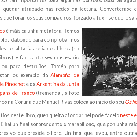
a quedar atrapado nas redes da lectura. Converterase en
 que foran os seus compaéiros, forzado a fuxir se quere salv
ros
é máis ca unha metáfora. Temos
emplos dabondo para comprobarmos
es totalitarias odian os libros (ou
libros) e fan canto sexa necesario
ou para destruílos. Tamén para
 están os exemplo da
Alemaña de
de Pinochet
e da
Arxentina da Junta
paña de Franco
(tremenda!, a foto
ros na Coruña que Manuel Rivas coloca ao inicio do seu
Os li
fíos neste libro, quen queira afondar nel pode facelo
neste e
. E hai un final sorprendente e marabilloso, que pon unha ra
esivo que preside o libro. Un final que levou, entre outras