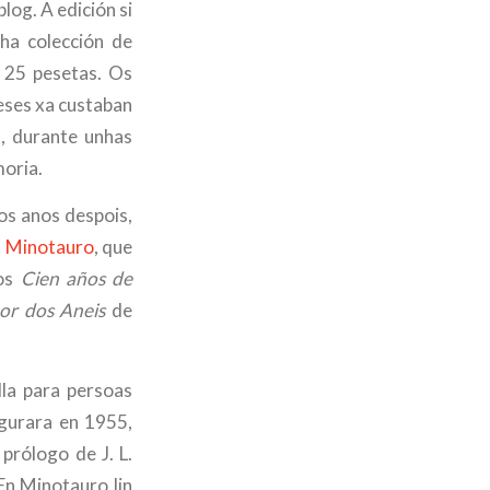
log. A edición si
nha colección de
n 25 pesetas. Os
eses xa custaban
a, durante unhas
moria.
os anos despois,
l Minotauro
, que
 os
Cien años de
or dos Aneis
de
illa para persoas
ugurara en 1955,
 prólogo de J. L.
En Minotauro lin