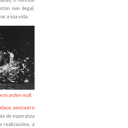
tón nun ilegal,
ar a súa vida.
bros arden mal
).
nlace
,
nestoutro
iola de esperanza
 realizacións, á