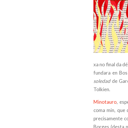
xa no final da d
fundara en Bos
soledad
de Gar
Tolkien.
Minotauro
, esp
coma min, que d
precisamente c
Borges (desta n