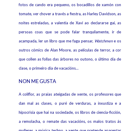
fotos de cando era pequeno, os bocadillos de xamón con
tomate, ver chover a través a fiestra, as Harley Davidson, as
noites estreladas, a valentía de Xavi ao declararse gai, as
persoas coas que se pode falar tranquilamente, ir de
acampada, ler un libro que me faga pensar,
Watchmen
e os
outros cómics de Alan Moore, as películas de terror, a cor
que collen as follas das árbores no outono, o último día de
clase, o primeiro día de vacacións…
NON ME GUSTA
A coliflor, as praias ateigadas de xente, os profesores que
dan mal as clases, o puré de verduras, a inxustiza e a
hipocrisía que hai na sociedade, os libros de ciencia-ficción,
a remolacha, o remate das vacacións, os malos tratos ás
mulleres, a música techno, a xente que pretende aparentar