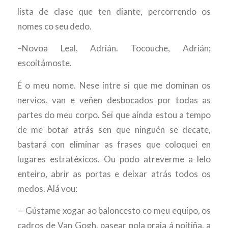
lista de clase que ten diante, percorrendo os
nomes co seu dedo.
–Novoa Leal, Adrián. Tocouche, Adrián;
escoitámoste.
É o meu nome. Nese intre si que me dominan os
nervios, van e veñen desbocados por todas as
partes do meu corpo. Sei que aínda estou a tempo
de me botar atrás sen que ninguén se decate,
bastará con eliminar as frases que coloquei en
lugares estratéxicos. Ou podo atreverme a lelo
enteiro, abrir as portas e deixar atrás todos os
medos. Alá vou:
— Gústame xogar ao baloncesto co meu equipo, os
cadros de Van Gogh, pasear pola praia á noitiña, a