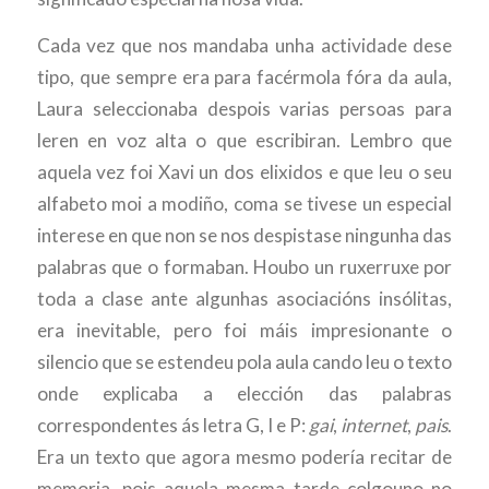
Cada vez que nos mandaba unha actividade dese
tipo, que sempre era para facérmola fóra da aula,
Laura seleccionaba despois varias persoas para
leren en voz alta o que escribiran. Lembro que
aquela vez foi Xavi un dos elixidos e que leu o seu
alfabeto moi a modiño, coma se tivese un especial
interese en que non se nos despistase ningunha das
palabras que o formaban. Houbo un ruxerruxe por
toda a clase ante algunhas asociacións insólitas,
era inevitable, pero foi máis impresionante o
silencio que se estendeu pola aula cando leu o texto
onde explicaba a elección das palabras
correspondentes ás letra G, I e P:
gai
,
internet
,
pais
.
Era un texto que agora mesmo podería recitar de
memoria, pois aquela mesma tarde colgouno no