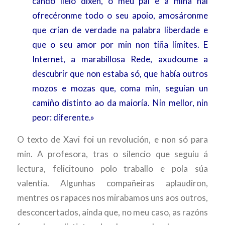
cando llelo dixen, o meu pai e a miña nai
ofrecéronme todo o seu apoio, amosáronme
que crían de verdade na palabra liberdade e
que o seu amor por min non tiña límites. E
Internet, a marabillosa Rede, axudoume a
descubrir que non estaba só, que había outros
mozos e mozas que, coma min, seguían un
camiño distinto ao da maioría. Nin mellor, nin
peor: diferente.»
O texto de Xavi foi un revolución, e non só para
min. A profesora, tras o silencio que seguiu á
lectura, felicitouno polo traballo e pola súa
valentía. Algunhas compañeiras aplaudiron,
mentres os rapaces nos mirabamos uns aos outros,
desconcertados, aínda que, no meu caso, as razóns